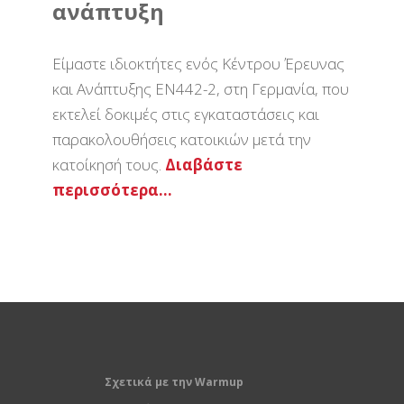
ανάπτυξη
Είμαστε ιδιοκτήτες ενός Κέντρου Έρευνας
και Ανάπτυξης ΕΝ442-2, στη Γερμανία, που
εκτελεί δοκιμές στις εγκαταστάσεις και
παρακολουθήσεις κατοικιών μετά την
κατοίκησή τους.
Διαβάστε
περισσότερα…
Σχετικά με την Warmup