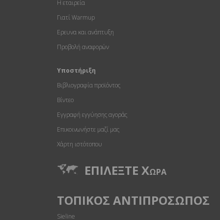
Η εταιρεία
Γιατί Warmup
Eρευνα και ανάπτυξη
Προβολή αναφορών
Υποστήριξη
Βιβλιογραφία προϊόντος
Βίντεο
Εγγραφή εγγύησης αγοράς
Επικοινωνήστε μαζί μας
Χάρτη ιστότοπου
ΕΠΙΛEΞΤΕ Χ
Ω
ΡΑ
ΤΟΠΙΚOΣ ΑΝΤΙΠΡOΣΩΠΟΣ
Sieline