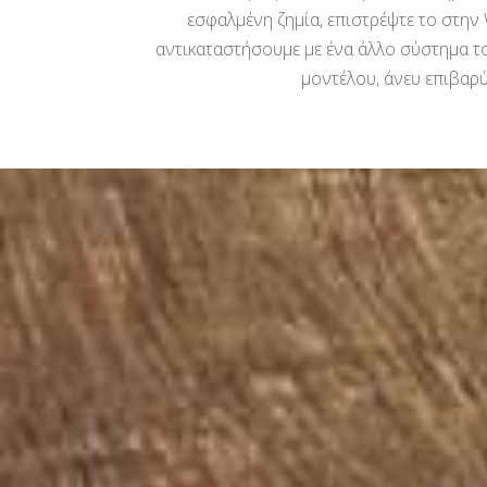
εσφαλμένη ζημία, επιστρέψτε το στην
αντικαταστήσουμε με ένα άλλο σύστημα το
μοντέλου, άνευ επιβαρ