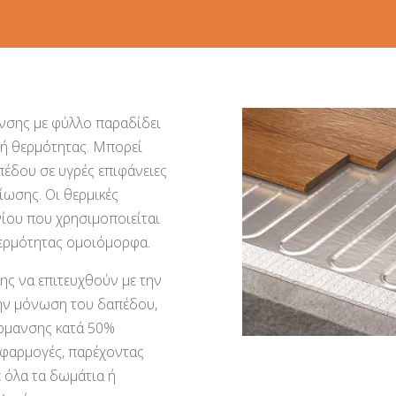
νσης με φύλλο παραδίδει
μή θερμότητας. Μπορεί
πέδου σε υγρές επιφάνειες
ίωσης. Οι θερμικές
νίου που χρησιμοποιείται
θερμότητας ομοιόμορφα.
ης να επιτευχθούν με την
ην μόνωση του δαπέδου,
έρμανσης κατά 50%
 εφαρμογές, παρέχοντας
 όλα τα δωμάτια ή