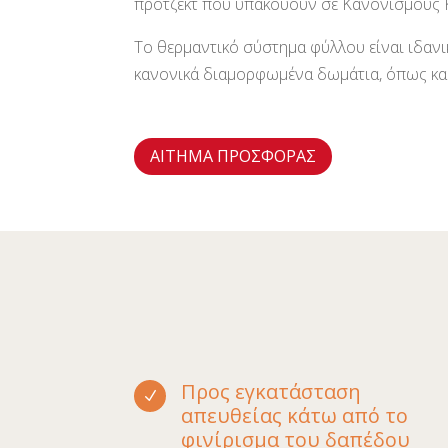
πρότζεκτ που υπακούουν σε Κανονισμούς 
Το θερμαντικό σύστημα φύλλου είναι ιδανι
κανονικά διαμορφωμένα δωμάτια, όπως καθ
ΑIΤΗΜΑ ΠΡΟΣΦΟΡAΣ
Προς εγκατάσταση
N
απευθείας κάτω από το
φινίρισμα του δαπέδου