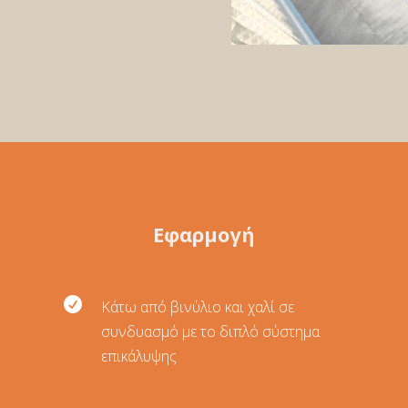
Εφαρμογή

Κάτω από βινύλιο και χαλί σε
συνδυασμό με το διπλό σύστημα
επικάλυψης