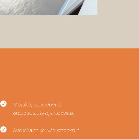

Μεγάλες και κανονικά
διαμορφωμένες επιφάνειες

Ανακαίνιση και νέα κατασκευή