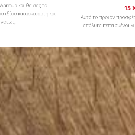
 Warmup και θα σας το
15 
υ ιδίου κατασκευαστή και
Αυτό το προϊόν προσφέρ
ύνσεως.
απόλυτα πεπεισμένοι γ