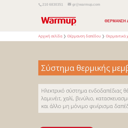
210 6830351
gr@warmup.com
ΘEΡΜΑΝΣΗ 
Αρχική σελίδα
❯
Θέρμανση δαπέδου
❯
Θερμαντικά 
Σύστημα θερμικής μεμ
Ηλεκτρικό σύστημα ενδοδαπέδιας θ
λαμινέιτ, χαλί, βινύλιο, κατασκευασ
και άλλο μη μόνιμο φινίρισμα δαπέ