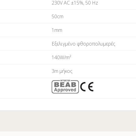
230V AC ±15%, 50 Hz
50cm
1mm
Εξελιγμένο φθοροπολυμερές
140W/m²
3m μήκος