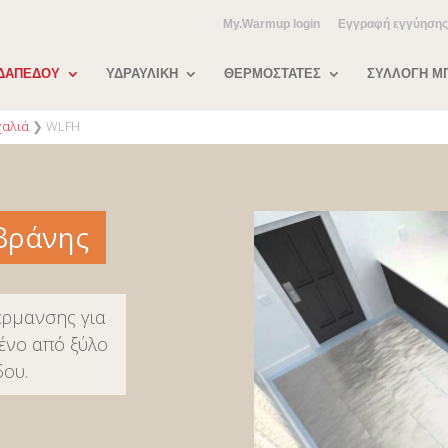
My.Warmup login
Εγγραφή εγγύησης
ΔΑΠEΔΟΥ
ΥΔΡΑΥΛΙKH
ΘΕΡΜΟΣΤΑΤΕΣ
ΣΥΛΛΟΓH Μ
χαλιά
❯
WLFH
βράνης
έρμανσης για
μένο από ξύλο
δου.